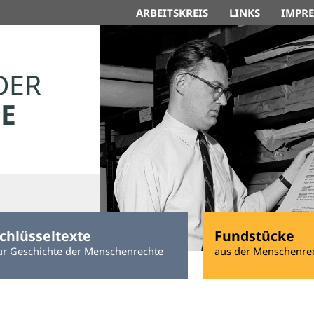
ARBEITSKREIS
LINKS
IMPR
DER
E
chlüsseltexte
Fundstücke
ur Geschichte der Menschenrechte
aus der Menschenre