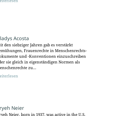
eiterlesen
ladys Acosta
eit den siebziger Jahren gab es verstärkt
emühungen, Frauenrechte in Menschenrechts-
okumente und -Konventionen einzuschreiben
der sie gleich in eigenständigen Normen als
enschenrechte zu…
eiterlesen
ryeh Neier
ryeh Neier, born in 1937, was active in the U.S.