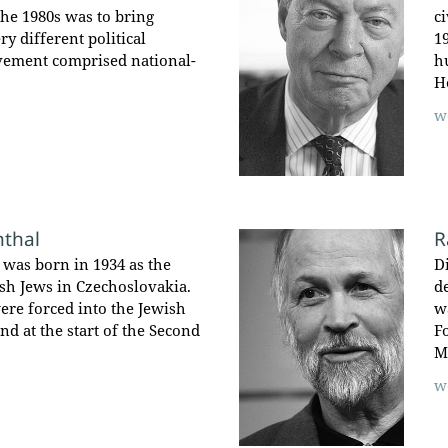
he 1980s was to bring
c
ry different political
1
vement comprised national-
h
H
w
thal
R
was born in 1934 as the
D
sh Jews in Czechoslovakia.
d
ere forced into the Jewish
w
and at the start of the Second
F
M
w