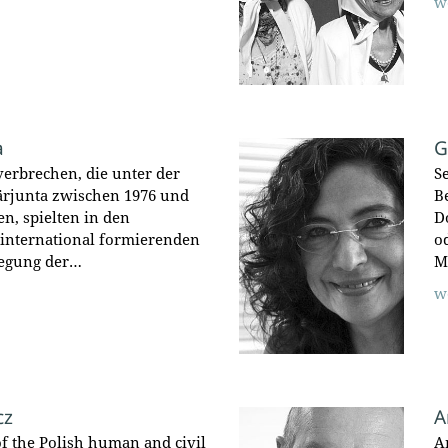
w
a
G
erbrechen, die unter der
S
tärjunta zwischen 1976 und
B
n, spielten in den
D
international formierenden
o
egung der…
M
w
cz
A
of the Polish human and civil
A