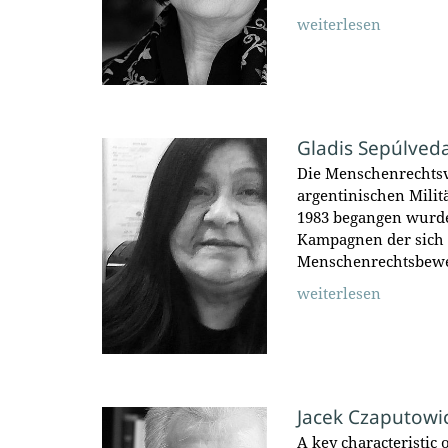
weiterlesen
Gladis Sepúlved
Die Menschenrechtsv
argentinischen Mili
1983 begangen wurde
Kampagnen der sich 
Menschenrechtsbew
weiterlesen
Jacek Czaputowi
A key characteristic 