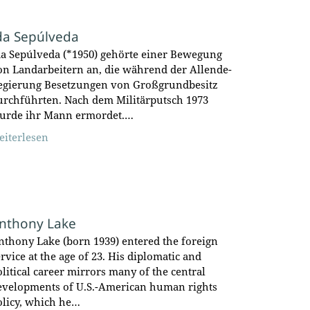
da Sepúlveda
da Sepúlveda (*1950) gehörte einer Bewegung
on Landarbeitern an, die während der Allende-
egierung Besetzungen von Großgrundbesitz
urchführten. Nach dem Militärputsch 1973
urde ihr Mann ermordet.…
eiterlesen
nthony Lake
nthony Lake (born 1939) entered the foreign
rvice at the age of 23. His diplomatic and
olitical career mirrors many of the central
evelopments of U.S.-American human rights
olicy, which he…