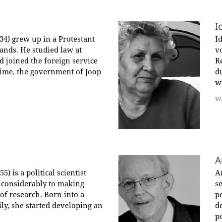
I
4) grew up in a Protestant
I
ands. He studied law at
v
d joined the foreign service
R
 time, the government of Joop
d
w
w
A
) is a political scientist
A
 considerably to making
se
of research. Born into a
p
ly, she started developing an
d
p