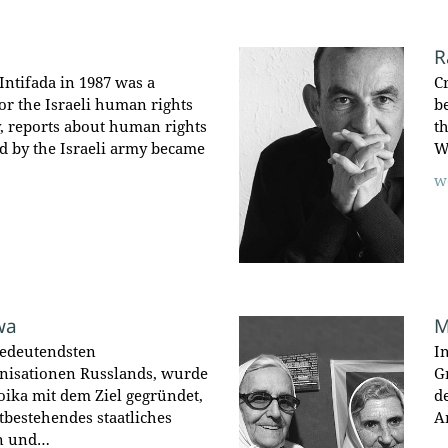
R
 Intifada in 1987 was a
C
r the Israeli human rights
b
 reports about human rights
t
ed by the Israeli army became
W
w
wa
M
bedeutendsten
I
nisationen Russlands, wurde
G
ika mit dem Ziel gegründet,
d
bestehendes staatliches
A
n und…