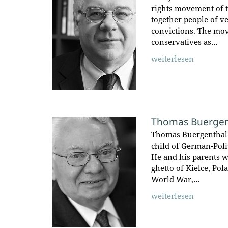
rights movement of t
together people of ve
convictions. The mo
conservatives as…
weiterlesen
Thomas Buergen
Thomas Buergenthal 
child of German-Poli
He and his parents w
ghetto of Kielce, Pol
World War,…
weiterlesen