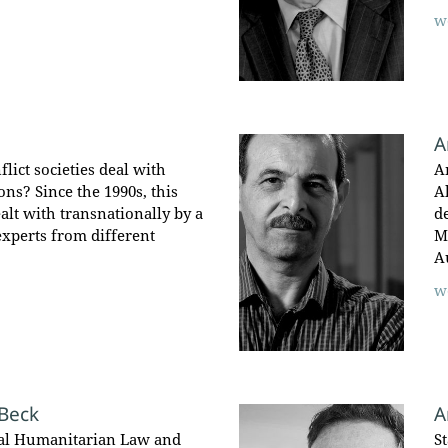
w
A
lict societies deal with
A
ns? Since the 1990s, this
A
alt with transnationally by a
d
xperts from different
M
A
w
Beck
A
al Humanitarian Law and
St