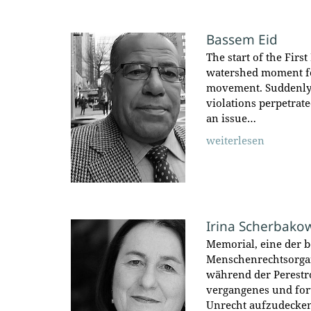
Bassem Eid
The start of the First
watershed moment fo
movement. Suddenly,
violations perpetrat
an issue…
weiterlesen
Irina Scherbako
Memorial, eine der 
Menschenrechtsorga
während der Perestro
vergangenes und fort
Unrecht aufzudecke