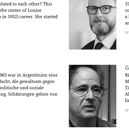
ated to each other? This
1
 the center of Louise
c
in 1952) career. She started
a
a
w
G
983 war in Argentinien eine
B
Macht, die gewaltsam gegen
M
politische und soziale
T
ing. Schätzungen gehen von
A
l
w