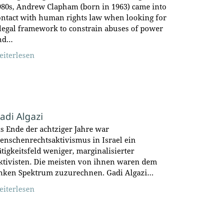
980s, Andrew Clapham (born in 1963) came into
ontact with human rights law when looking for
 legal framework to constrain abuses of power
nd…
eiterlesen
adi Algazi
is Ende der achtziger Jahre war
enschenrechtsaktivismus in Israel ein
ätigkeitsfeld weniger, marginalisierter
ktivisten. Die meisten von ihnen waren dem
inken Spektrum zuzurechnen. Gadi Algazi…
eiterlesen