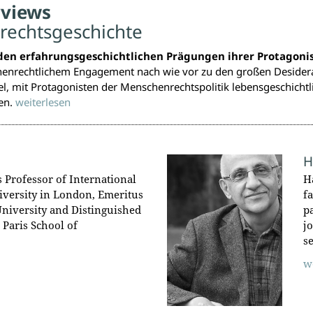
rviews
rechtsgeschichte
den erfahrungsgeschichtlichen Prägungen ihrer Protagonis
rechtlichem Engagement nach wie vor zu den großen Desiderate
iel, mit Protagonisten der Menschenrechtspolitik lebensgeschicht
en.
weiterlesen
H
s Professor of International
H
iversity in London, Emeritus
f
University and Distinguished
p
e Paris School of
j
s
w