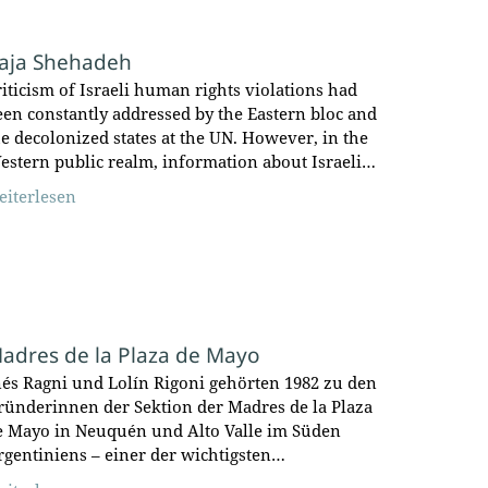
aja Shehadeh
riticism of Israeli human rights violations had
een constantly addressed by the Eastern bloc and
he decolonized states at the UN. However, in the
estern public realm, information about Israeli…
eiterlesen
adres de la Plaza de Mayo
nés Ragni und Lolín Rigoni gehörten 1982 zu den
ründerinnen der Sektion der Madres de la Plaza
e Mayo in Neuquén und Alto Valle im Süden
rgentiniens – einer der wichtigsten…