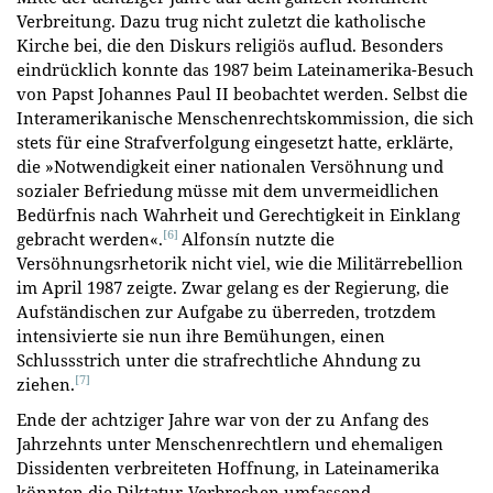
Verbreitung. Dazu trug nicht zuletzt die katholische
Kirche bei, die den Diskurs religiös auflud. Besonders
eindrücklich konnte das 1987 beim Lateinamerika-Besuch
von Papst Johannes Paul II beobachtet werden. Selbst die
Interamerikanische Menschenrechtskommission, die sich
stets für eine Strafverfolgung eingesetzt hatte, erklärte,
die »Notwendigkeit einer nationalen Versöhnung und
sozialer Befriedung müsse mit dem unvermeidlichen
Bedürfnis nach Wahrheit und Gerechtigkeit in Einklang
[6]
gebracht werden«.
Alfonsín nutzte die
Versöhnungsrhetorik nicht viel, wie die Militärrebellion
im April 1987 zeigte. Zwar gelang es der Regierung, die
Aufständischen zur Aufgabe zu überreden, trotzdem
intensivierte sie nun ihre Bemühungen, einen
Schlussstrich unter die strafrechtliche Ahndung zu
[7]
ziehen.
Ende der achtziger Jahre war von der zu Anfang des
Jahrzehnts unter Menschenrechtlern und ehemaligen
Dissidenten verbreiteten Hoffnung, in Lateinamerika
könnten die Diktatur-Verbrechen umfassend