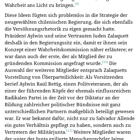
[9]
Wahrheit ans Licht zu bringen.
Diese Ideen fügten sich problemlos in die Strategie der
neugewählten chilenischen Regierung, die sich ebenfalls
die Versöhnungsrhetorik zu eigen gemacht hatte.
Präsident Aylwin und seine Vertrauten luden Zalaquett
deshalb in den Regierungssitz ein, damit er ihnen sein
Konzept einer Wahrheitskommission näher erläutere; er
war dann auch der erste, der als Mitglied der zu
[10]
gründenden Kommission angefragt wurde.
Die
Auswahl der weiteren Mitglieder entsprach Zalaquetts
Vorstellung von Überparteilichkeit: Als Vorsitzenden
berief Aylwin Raúl Rettig, einen Politveteranen, der als
einer der führenden Köpfe der ehemals einflussreichen
Radikalen Partei in der Zeit vor der Diktatur an der
Bildung zahlreicher politischer Bündnisse mit ganz
unterschiedlichen Partnern maßgeblich beteiligt gewesen
war. Er war bekannt dafür, nicht nur zu Salvador Allende
ein gutes Verhältnis gepflegt zu haben, sondern auch zu
[11]
Vertretern der Militärjunta.
Weitere Mitglieder waren
der unter der Junta exilierte Menschenrechtler Jaime