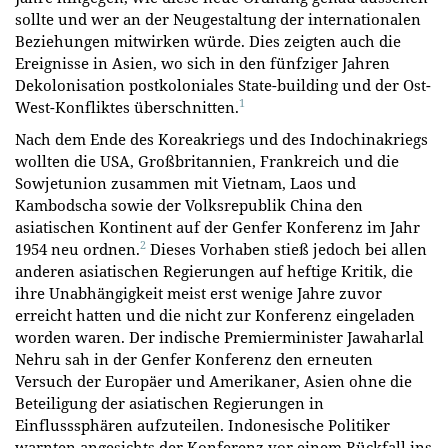
sollte und wer an der Neugestaltung der internationalen
Beziehungen mitwirken würde. Dies zeigten auch die
Ereignisse in Asien, wo sich in den fünfziger Jahren
Dekolonisation postkoloniales State-building und der Ost-
1
West-Konfliktes überschnitten.
Nach dem Ende des Koreakriegs und des Indochinakriegs
wollten die USA, Großbritannien, Frankreich und die
Sowjetunion zusammen mit Vietnam, Laos und
Kambodscha sowie der Volksrepublik China den
asiatischen Kontinent auf der Genfer Konferenz im Jahr
2
1954 neu ordnen.
Dieses Vorhaben stieß jedoch bei allen
anderen asiatischen Regierungen auf heftige Kritik, die
ihre Unabhängigkeit meist erst wenige Jahre zuvor
erreicht hatten und die nicht zur Konferenz eingeladen
worden waren. Der indische Premierminister Jawaharlal
Nehru sah in der Genfer Konferenz den erneuten
Versuch der Europäer und Amerikaner, Asien ohne die
Beteiligung der asiatischen Regierungen in
Einflusssphären aufzuteilen. Indonesische Politiker
warnten angesichts der Konferenz vor einem Rückfall ins